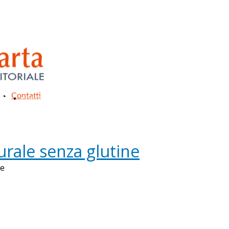
Contatti
ri
contattaci
urale senza glutine
ne