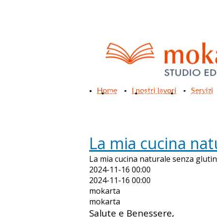
Home
I nostri lavori
Servizi
home
servizi
i nostri lavo
La mia cucina nat
La mia cucina naturale senza gluti
2024-11-16 00:00
2024-11-16 00:00
mokarta
mokarta
Salute e Benessere,