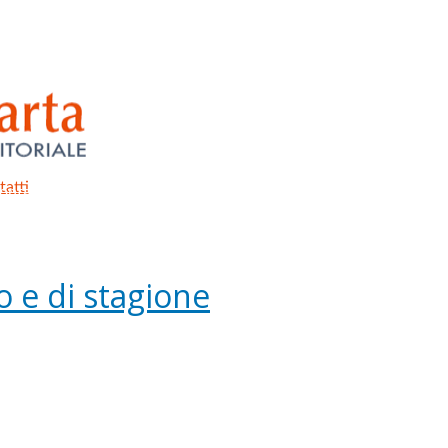
atti
ontattaci
 e di stagione